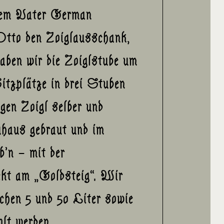
inem Vater German
tto den Zoiglausschank,
haben wir die Zoiglstube um
itzplätze in drei Stuben
gen Zoigl selber und
haus gebraut und im
b’n – mit der
ekt am „Goldsteig“. Wir
chen 5 und 50 Liter sowie
lt werden.