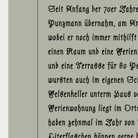
Seit Anfang der 70er Jahr
Punzmann übernahm, am Anw
wobei er noch immer mithilf
einen Raum und eine Ferienw
und eine Terrasse für 80 Pe
wursten auch im eigenen Sc
Felsenkeller unterm Haus ve
Ferienwohnung liegt im Ort
haben zehnmal im Jahr von 
Literflaschen können gerne