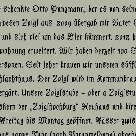
e schenkte Otto Punzmann, der es von se
esen Zoigl aus. 2009 übergab mir Vater O
t und sich viel um das Bier kümmert. 2012 
ohnung erweitert. Wir haben derzeit 100 S
rsonen. Seit jeher brauen wir unseren süffi
hlachthaus. Der Zoigl wird im Kommunbrau
rgärt. Unsere Zoiglstube – oder a Zoiglstu
skern der „Zoiglhochburg“ Neuhaus und dir
Freitag bis Montag geöffnet. Fässer zwis
 das ganze Jahr (nach Voranmeldung) abgeho